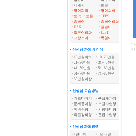
세계사
한문
영어과외
영어회화
토익
토플
TEPS
중국어
중국어회화
HSK
일본어
일본어회화
JLPT
프랑스어
독일어
*
• 선생님 과외비 검색
*
10만원이하
10~20만원
21~30만원
31~40만원
41~50만원
51~60만원
61~70만원
71~80만원
80만원이상
• 선생님 교습방법
기초다지기
쪽집게과외
문제풀이형
포괄수업형
책위주형
시험대비형
학원강의형
혼합수업형
• 선생님 과외경력
1년이하
1년~2년