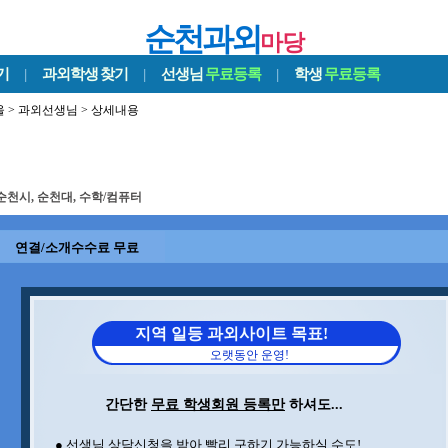
순천과외
마당
기
|
과외학생
찾기
|
선생님
무료등록
|
학생
무료등록
울
>
과외선생님
> 상세내용
순천시, 순천대, 수학/컴퓨터
연결/소개수수료 무료
지역 일등 과외사이트 목표!
오랫동안 운영!
간단한
무료 학생회원 등록만
하셔도...
● 선생님 상담신청을 받아 빨리 구하기 가능하실 수도!