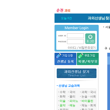
과외선생님
찾
오늘 0건
서
• 선생님 교습과목
수학
국어
과학
국사
화학
물리
논술
사회
미술
피아노
바이올린
음악
예능
체능
회계
컴퓨터
특수교육