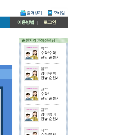
이용방법
|
로그인
순천지역 과외선생님
박**
수학/수학
전남 순천시
임**
영어/수학
전남 순천시
권**
수학/
전남 순천시
김**
영어/영어
전남 순천시
나**
수학/물리