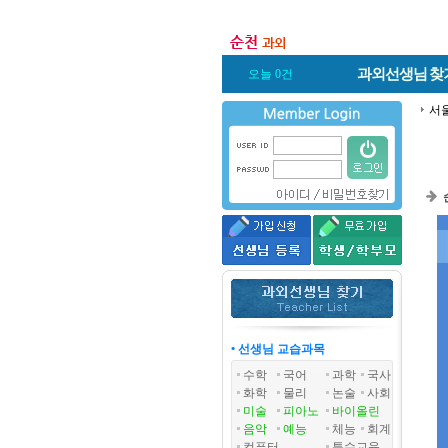
과외선생님
찾
오늘 0건
서
• 선생님 교습과목
수학
국어
과학
국사
화학
물리
논술
사회
미술
피아노
바이올린
음악
예능
체능
회계
컴퓨터
특수교육