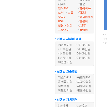
세계사
한문
영어과외
영어회화
토익
토플
TEPS
중국어
중국어회화
HSK
일본어
일본어회화
JLPT
프랑스어
독일어
*
• 선생님 과외비 검색
고
*
10만원이하
10~20만원
21~30만원
31~40만원
41~50만원
51~60만원
61~70만원
71~80만원
80만원이상
• 선생님 교습방법
기초다지기
쪽집게과외
문제풀이형
포괄수업형
책위주형
시험대비형
학원강의형
혼합수업형
• 선생님 과외경력
1년이하
1년~2년