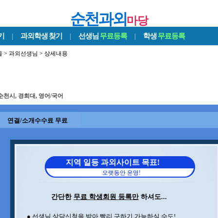
순천과외
마당
기
|
과외학생
찾기
|
선생님
무료등록
|
학생
무료등록
울
>
과외선생님
> 상세내용
순천시, 경희대, 영어/국어
연결/소개수수료 무료
지역 일등 과외사이트 목표!
오랫동안 운영!
간단한
무료 학생회원 등록만
하셔도...
● 선생님 상담신청을 받아 빨리 구하기 가능하실 수도!