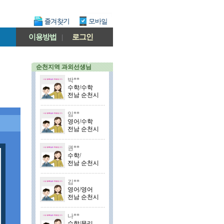
이용방법
|
로그인
순천지역 과외선생님
박**
수학/수학
전남 순천시
임**
영어/수학
전남 순천시
권**
수학/
전남 순천시
김**
영어/영어
전남 순천시
나**
수학/물리