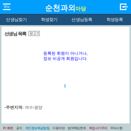
순천과외
마당
선생님찾기
학생찾기
선생님등록
학생등록
선생님 목록
등록된 회원이 아니거나,
정보 비공개 회원입니다.
1
•
주변지역:
여수/광양
PC화면
|
공지
|
개인정보취급방침
|
이용약관
|
법적책임한계
|
취업사기주의
|
주의사항
|