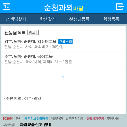
순천과외
마당
선생님찾기
학생찾기
선생님등록
학생등록
선생님 목록
김**, 남자, 순천대, 컴퓨터교육
구하는 중
전남 순천시, 사회, 과외비 21~30만원
주**, 남자, 순천대, 국어교육
전남 순천시, 국어/사회, 과외비 31~40만원
1
•
주변지역:
여수/광양
PC화면
|
공지
|
개인정보취급방침
|
이용약관
|
법적책임한계
|
취업사기주의
|
주의사항
|
과외교습신고 안내
사이트맵