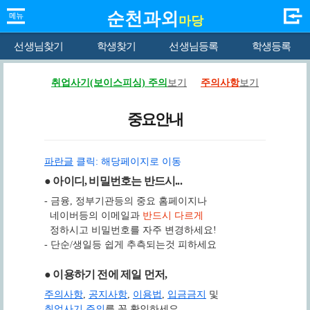
순천과외
마당
선생님찾기
학생찾기
선생님등록
학생등록
취업사기(보이스피싱) 주의
보기
주의사항
보기
중요안내
파란글
클릭: 해당페이지로 이동
● 아이디, 비밀번호는 반드시...
- 금융, 정부기관등의 중요 홈페이지나
네이버등의 이메일과
반드시 다르게
정하시고 비밀번호를 자주 변경하세요!
- 단순/생일등 쉽게 추측되는것 피하세요
● 이용하기 전에 제일 먼저,
주의사항
,
공지사항
,
이용법
,
입금금지
및
취업사기 주의
를 꼭 확인하세요