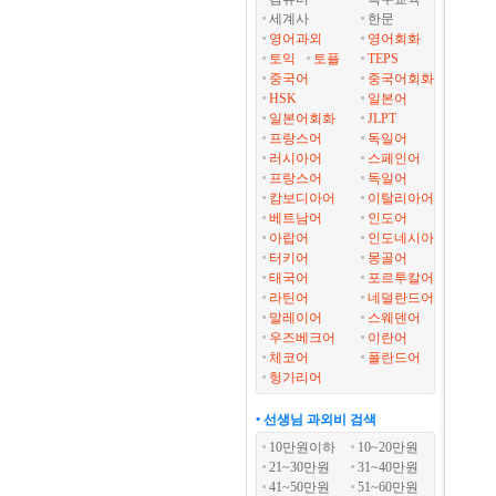
세계사
한문
영어과외
영어회화
토익
토플
TEPS
중국어
중국어회화
HSK
일본어
일본어회화
JLPT
프랑스어
독일어
러시아어
스페인어
프랑스어
독일어
캄보디아어
이탈리아어
베트남어
인도어
아랍어
인도네시아
터키어
몽골어
태국어
포르투칼어
라틴어
네덜란드어
말레이어
스웨덴어
우즈베크어
이란어
체코어
폴란드어
헝가리어
• 선생님 과외비 검색
10만원이하
10~20만원
21~30만원
31~40만원
41~50만원
51~60만원