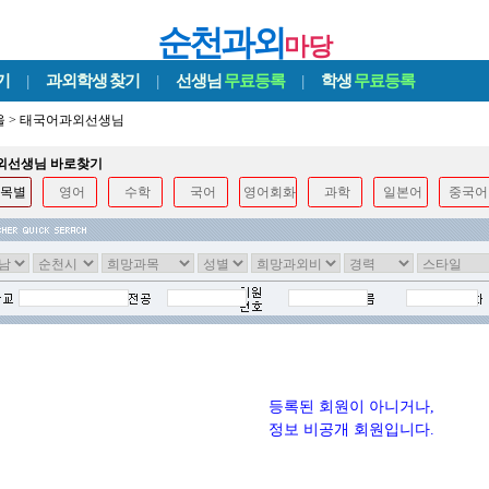
순천과외
마당
기
|
과외학생
찾기
|
선생님
무료등록
|
학생
무료등록
울
>
태국어과외선생님
과외선생님 바로찾기
목별
영어
수학
국어
영어회화
과학
일본어
중국어
등록된 회원이 아니거나,
정보 비공개 회원입니다.