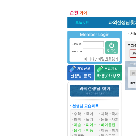
과외선생님
찾
오늘 0건
서
* 
과
• 선생님 교습과목
수학
국어
과학
국사
화학
물리
논술
사회
미술
피아노
바이올린
음악
예능
체능
회계
컴퓨터
특수교육