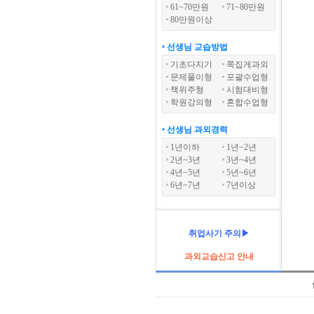
61~70만원
71~80만원
80만원이상
• 선생님 교습방법
기초다지기
쪽집게과외
문제풀이형
포괄수업형
책위주형
시험대비형
학원강의형
혼합수업형
• 선생님 과외경력
1년이하
1년~2년
2년~3년
3년~4년
4년~5년
5년~6년
6년~7년
7년이상
취업사기 주의▶
과외교습신고 안내