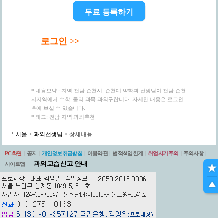
무료 등록하기
로그인 >>
* 내용요약 : 지역-전남 순천시, 순천대 약학과 선생님이 전남 순천
시지역에서 수학, 물리 과목 과외구합니다. 자세한 내용은 로그인
후에 보실 수 있습니다.
* 태그: 전남 지역 과외추천
서울
>
과외선생님
> 상세내용
PC화면
|
공지
|
개인정보취급방침
|
이용약관
|
법적책임한계
|
취업사기주의
|
주의사항
|
과외교습신고 안내
사이트맵