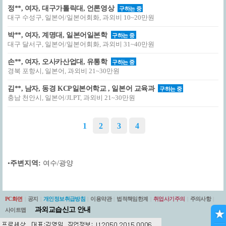
정**, 여자, 대구가톨릭대, 언론영상
구하는 중
대구 수성구, 일본어/일본어회화, 과외비 10~20만원
박**, 여자, 계명대, 일본어일본학
구하는 중
대구 달서구, 일본어/일본어회화, 과외비 31~40만원
손**, 여자, 오사카산업대, 유통학
구하는 중
경북 포항시, 일본어, 과외비 21~30만원
김**, 남자, 동경 KCP일본어학교 , 일본어 교육과
구하는 중
충남 천안시, 일본어/JLPT, 과외비 21~30만원
1
2
3
4
•
주변지역:
여수/광양
PC화면
|
공지
|
개인정보취급방침
|
이용약관
|
법적책임한계
|
취업사기주의
|
주의사항
|
과외교습신고 안내
사이트맵