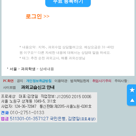
무료 등록하기
로그인 >>
* 내용요약 : 지역-, 과외수업 상담할려고요. 예상요금은 31~40만
원 이구요^^ 다른 자세한 내용에 대해서는 상담때 말씀 하세요.
* 태그: 추천 순천 과외교사, 해룡 과외선생님
서울
>
과외학생
> 상세내용
PC화면
|
공지
|
개인정보취급방침
|
이용약관
|
법적책임한계
|
취업사기주의
|
주의사항
|
과외교습신고 안내
사이트맵