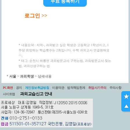
무료 등록하기
로그인 >>
* 내용요약 : 지역-, 과외받고 싶은 학생은 고등학교 1학년이고, 1
주당 희망하는 학습횟수는 2회입니다. 수학 과외교사 연결원해요
^^;
* 태그: 순천시 해룡면 과외방문교사 구하는법, 과외방문교사 찾는
법, 과외선생구하는 법
서울
>
과외학생
> 상세내용
PC화면
|
공지
|
개인정보취급방침
|
이용약관
|
법적책임한계
|
취업사기주의
|
주의사항
|
과외교습신고 안내
사이트맵