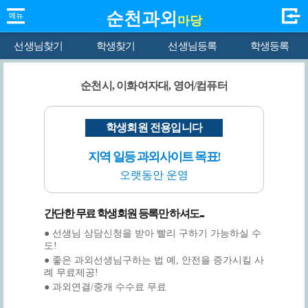
순천과외
마당
선생님찾기
학생찾기
선생님등록
학생등록
순천시, 이화여자대, 영어/컴퓨터
학생회원 전용입니다
지역 일등 과외사이트 목표!
오랫동안 운영
간단한 무료 학생회원 등록만 하셔도...
● 선생님 상담신청을 받아 빨리 구하기 가능하실 수
도!
● 좋은 과외선생님구하는 법 예, 안전을 증가시킬 사
례 무료제공!
● 과외연결/중개 수수료 무료