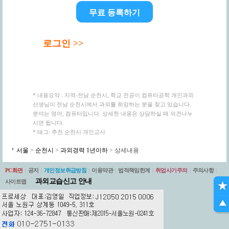
무료 등록하기
로그인 >>
* 내용요약 : 지역-전남 순천시, 학교 전공이 컴퓨터공학 개인과외
선생님이 전남 순천시에서 과외를 희망하는 분을 찾고 있습니다.
분야는 영어, 컴퓨터입니다. 상세한 내용은 상담하실 때 의견나누
시면 됩니다.
* 태그: 추천 순천시 개인교사
서울
>
순천시
>
과외경력 1년이하
> 상세내용
PC화면
|
공지
|
개인정보취급방침
|
이용약관
|
법적책임한계
|
취업사기주의
|
주의사항
|
과외교습신고 안내
사이트맵