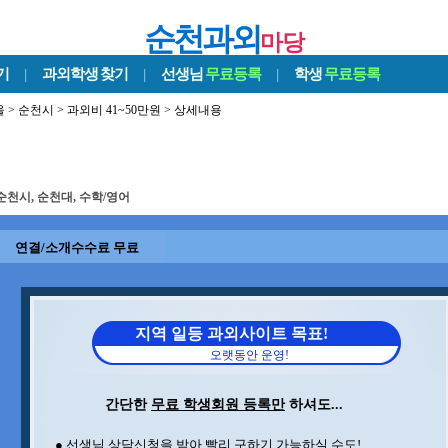
순천과외
마당
기
|
과외학생
찾기
|
선생님
무료등록
|
학생
무료등록
울
>
순천시
>
과외비 41~50만원
> 상세내용
순천시, 순천대, 수학/영어
연결/소개수수료 무료
지역 일등 과외사이트 목표!
오랫동안 운영!
간단한
무료 학생회원 등록만
하셔도...
● 선생님 상담신청을 받아 빨리 구하기 가능하실 수도!