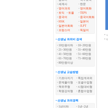
세계사
한문
영어과외
영어회화
토익
토플
TEPS
중국어
중국어회화
HSK
일본어
일본어회화
JLPT
프랑스어
독일어
*
• 선생님 과외비 검색
*
10만원이하
10~20만원
21~30만원
31~40만원
41~50만원
51~60만원
61~70만원
71~80만원
80만원이상
• 선생님 교습방법
기초다지기
쪽집게과외
문제풀이형
포괄수업형
책위주형
시험대비형
학원강의형
혼합수업형
• 선생님 과외경력
1년이하
1년~2년