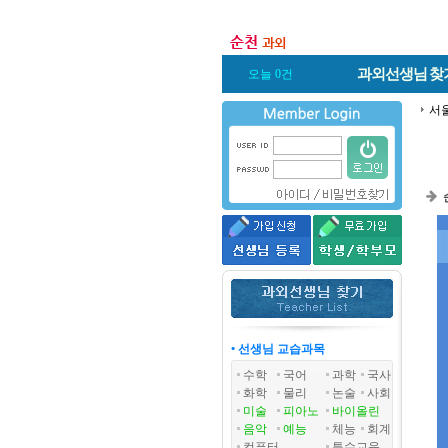
과외선생님
찾
오늘 0건
서
• 선생님 교습과목
수학
국어
과학
국사
화학
물리
논술
사회
미술
피아노
바이올린
음악
예능
체능
회계
컴퓨터
특수교육