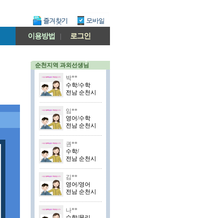
이용방법
|
로그인
순천지역 과외선생님
박**
수학/수학
전남 순천시
임**
영어/수학
전남 순천시
권**
수학/
전남 순천시
김**
영어/영어
전남 순천시
나**
수학/물리