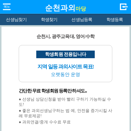
순천과외
마당
선생님찾기
학생찾기
선생님등록
학생등록
순천시, 광주교육대, 영어/수학
학생회원 전용입니다
지역 일등 과외사이트 목표!
오랫동안 운영
간단한 무료 학생회원 등록만 하셔도...
● 선생님 상담신청을 받아 빨리 구하기 가능하실 수
도!
● 좋은 과외선생님구하는 법 예, 안전을 증가시킬 사
례 무료제공!
● 과외연결/중개 수수료 무료