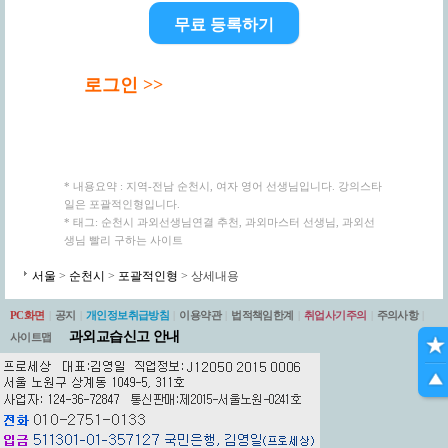
무료 등록하기
로그인 >>
* 내용요약 : 지역-전남 순천시, 여자 영어 선생님입니다. 강의스타
일은 포괄적인형입니다.
* 태그: 순천시 과외선생님연결 추천, 과외마스터 선생님, 과외선
생님 빨리 구하는 사이트
서울
>
순천시
>
포괄적인형
> 상세내용
PC화면
|
공지
|
개인정보취급방침
|
이용약관
|
법적책임한계
|
취업사기주의
|
주의사항
|
과외교습신고 안내
사이트맵