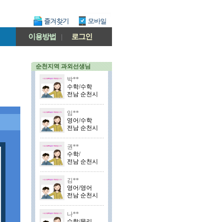
이용방법
|
로그인
순천지역 과외선생님
박**
수학/수학
전남 순천시
임**
영어/수학
전남 순천시
권**
수학/
전남 순천시
김**
영어/영어
전남 순천시
나**
수학/물리