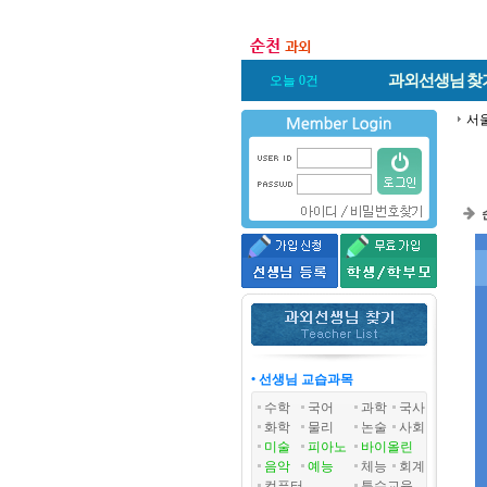
과외선생님
찾
오늘 0건
서
• 선생님 교습과목
수학
국어
과학
국사
화학
물리
논술
사회
미술
피아노
바이올린
음악
예능
체능
회계
컴퓨터
특수교육