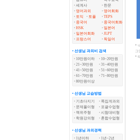
세계사
한문
영어과외
영어회화
토익
토플
TEPS
중국어
중국어회화
HSK
일본어
일본어회화
JLPT
프랑스어
독일어
*
• 선생님 과외비 검색
그
*
10만원이하
10~20만원
21~30만원
31~40만원
41~50만원
51~60만원
61~70만원
71~80만원
80만원이상
• 선생님 교습방법
기초다지기
쪽집게과외
문제풀이형
포괄수업형
책위주형
시험대비형
학원강의형
혼합수업형
• 선생님 과외경력
1년이하
1년~2년