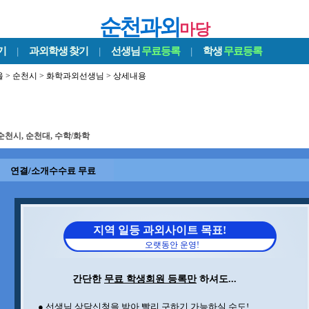
순천과외
마당
기
|
과외학생
찾기
|
선생님
무료등록
|
학생
무료등록
울
>
순천시
>
화학과외선생님
> 상세내용
순천시, 순천대, 수학/화학
연결/소개수수료 무료
지역 일등 과외사이트 목표!
오랫동안 운영!
간단한
무료 학생회원 등록만
하셔도...
● 선생님 상담신청을 받아 빨리 구하기 가능하실 수도!