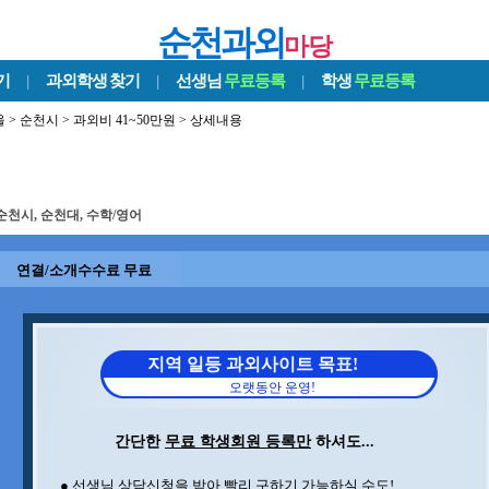
순천과외
마당
기
|
과외학생
찾기
|
선생님
무료등록
|
학생
무료등록
울
>
순천시
>
과외비 41~50만원
> 상세내용
순천시, 순천대, 수학/영어
연결/소개수수료 무료
지역 일등 과외사이트 목표!
오랫동안 운영!
간단한
무료 학생회원 등록만
하셔도...
● 선생님 상담신청을 받아 빨리 구하기 가능하실 수도!