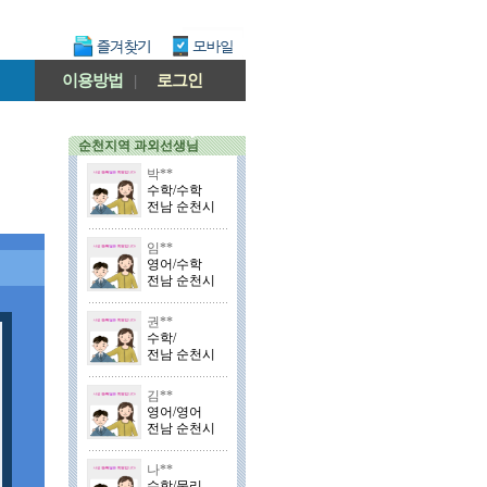
이용방법
|
로그인
순천지역 과외선생님
박**
수학/수학
전남 순천시
임**
영어/수학
전남 순천시
권**
수학/
전남 순천시
김**
영어/영어
전남 순천시
나**
수학/물리