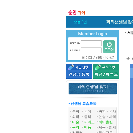
과외선생님
찾
오늘 0건
서
• 선생님 교습과목
수학
국어
과학
국사
화학
물리
논술
사회
미술
피아노
바이올린
음악
예능
체능
회계
컴퓨터
특수교육