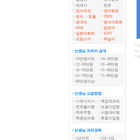
세계사
한문
영어과외
영어회화
토익
토플
TEPS
중국어
중국어회화
HSK
일본어
일본어회화
JLPT
프랑스어
독일어
*
• 선생님 과외비 검색
다
*
10만원이하
10~20만원
21~30만원
31~40만원
41~50만원
51~60만원
61~70만원
71~80만원
80만원이상
• 선생님 교습방법
기초다지기
쪽집게과외
문제풀이형
포괄수업형
책위주형
시험대비형
학원강의형
혼합수업형
• 선생님 과외경력
1년이하
1년~2년