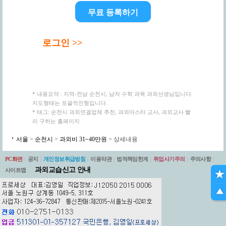
무료 등록하기
로그인 >>
* 내용요약 : 지역-전남 순천시, 남자 수학 과목 과외선생님입니다.
지도형태는 포괄적인형입니다.
* 태그: 순천시 과외연결업체 추천, 과외마스터 교사, 과외교사 빨
리 구하는 홈페이지
서울
>
순천시
>
과외비 31~40만원
> 상세내용
PC화면
|
공지
|
개인정보취급방침
|
이용약관
|
법적책임한계
|
취업사기주의
|
주의사항
|
과외교습신고 안내
사이트맵